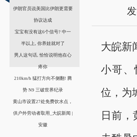
发
伊朗官员说美国比伊朗更需要
协议达成
宝宝有没有这6个信号? 中一
大皖新
半以上, 你养娃就对了
男人这句话, 恰恰说明他在心
小哥、
疼你
210km/h 猛打方向不侧翻! 腾
位，为
势 N9 三破世界纪录
黄山市设置27处免费饮水点，
日前，
供户外劳动者取用_大皖新闻 |
安徽