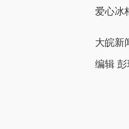
爱心冰
大皖新
编辑 彭