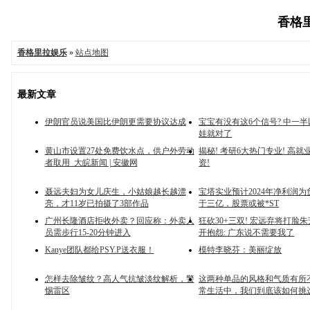
香格里
香格里拉娱乐
»
站点地图
最新文章
伊朗官员说美国比伊朗更需要协议达成
宝宝有没有这6个信号? 中一半
娃就对了
黄山市设置27处免费饮水点，供户外劳动
揭秘! 考研6大热门专业! 高就
者取用_大皖新闻 | 安徽网
资!
聂远夫妇为女儿庆生，小姑娘越长越漂
宝塔实业预计2024年净利润
亮，才11岁已拍摄了3部作品
于三亿，股票或被*ST
广州长隆酒店拒收外卖？回应称：外卖人
狂砍30+三双! 宏远弃将打脸朱
员需步行15-20分钟进入
开抱怨: 广东说不需要我了
Kanye团队都给PSY.P送衣服！
模特李晓芬：美丽绽放
怎样去除皱纹？高人气抗皱淡纹解析，警
这两种单品的风格和气质有所
惕雷区
常生活中，我们到底该如何挑